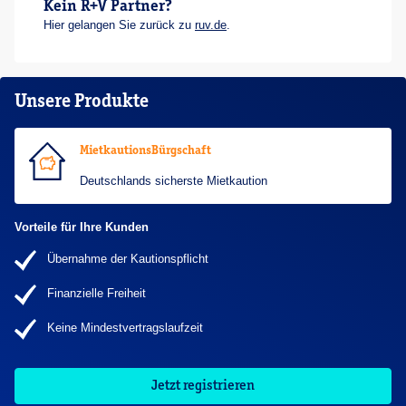
Kein R+V Partner?
Hier gelangen Sie zurück zu
ruv.de
.
Unsere Produkte
MietkautionsBürgschaft
Deutschlands sicherste Mietkaution
Vorteile für Ihre Kunden
Übernahme der Kautionspflicht
Finanzielle Freiheit
Keine Mindestvertragslaufzeit
Jetzt registrieren